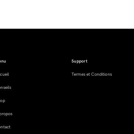
enu
Support
cueil
Termes et Conditions
nseils
hop
propos
ntact