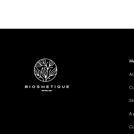
M
Ac
Co
S
A 
Co